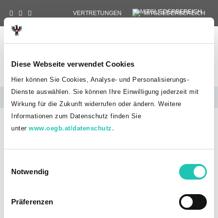
VERTRETUNGEN
MITGLIEDERBEREICH
Gewerkschaft
Öffentlicher Dienst
Tog
Landesvorstand
Diese Webseite verwendet Cookies
Kärnten
Hier können Sie Cookies, Analyse- und Personalisierungs-
Dienste auswählen. Sie können Ihre Einwilligung jederzeit mit
PensionistInnen
Wirkung für die Zukunft widerrufen oder ändern. Weitere
Informationen zum Datenschutz finden Sie
HOME
PENSIONISTINNEN
GEBURTSTAGE
unter
www.oegb.at/datenschutz.
100. Geburtstag Johanna
Frumlacher
E
Notwendig
i
n
w
Präferenzen
i