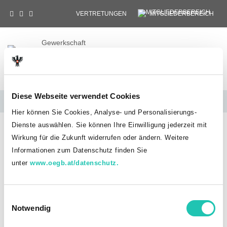
VERTRETUNGEN
MITGLIEDERBEREICH
Gewerkschaft
Öffentlicher Dienst
Tog
Landesvorstand
Kärnten
Diese Webseite verwendet Cookies
Landesleitungen
Hier können Sie Cookies, Analyse- und Personalisierungs-
Dienste auswählen. Sie können Ihre Einwilligung jederzeit mit
HOME
ORGANISATION
LANDESLEITUNGEN
Wirkung für die Zukunft widerrufen oder ändern. Weitere
KAMMERN UND KÖRPERSCHAFTEN
Informationen zum Datenschutz finden Sie
Kammern und
unter
www.oegb.at/datenschutz.
Körperschaften
E
Notwendig
i
Vorsitzender Mag. Christoph Lorber
n