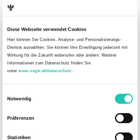
Diese Webseite verwendet Cookies
LEISTUNGEN
Babyzuschuss
Hier können Sie Cookies, Analyse- und Personalisierungs-
Dienste auswählen. Sie können Ihre Einwilligung jederzeit mit
Wirkung für die Zukunft widerrufen oder ändern. Weitere
Informationen zum Datenschutz finden Sie
unter
www.oegb.at/datenschutz.
E
Notwendig
i
n
w
Präferenzen
i
l
l
Statistiken