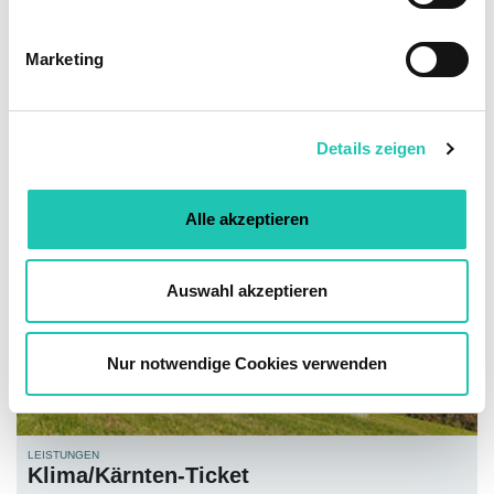
LEISTUNGEN
i
Schulstartgeld für Taferlklassler
g
Marketing
u
n
g
Details zeigen
s
a
u
Alle akzeptieren
s
w
a
Auswahl akzeptieren
h
l
Nur notwendige Cookies verwenden
LEISTUNGEN
Klima/Kärnten-Ticket